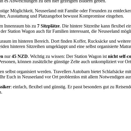
nn es Abweichungen zu den hier gezeigten Bildern geben.
nstige Möglichkeit, Neuseeland mit Familie oder Freunden zu entdecke
Alter, Ausstattung und Platzangebot bewusst Kompromisse eingehen.
im Innenraum bis zu
7 Sitzplätze
. Die hintere Sitzreihe kann flexibel
t der Station Wagon auch für Familien interessant, die Neuseeland mögl
tauraum im hinteren Bereich. Dort finden Koffer, Rucksäcke und weitere
den hinteren Sitzreihen umgeklappt und eine selbst organisierte Matrat
en
nur
45 NZD
. Wichtig zu wissen: Der Station Wagon ist
nicht self-c
Personen, können zusätzliche günstige Zelte auch unkompliziert vor Or
n selbst organisiert werden. Travellers Autobarn bietet Schlafsäcke mit
t Ihr Euch in Neuseeland vor Ort problemlos mit allem Notwendigen aus
siker
: einfach, flexibel und günstig. Er passt besonders gut zu Reise
n.