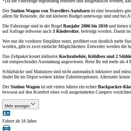
*Da die Fahrzeuge regelmäßig erneuert und ausgetauscht werden, ka
Der
Station Wagon von Travellers Autobarn
ist eine besonders gü
allem für Reisende, die mit kleinem Budget unterwegs sind und bei 
Die Fahrzeuge sind in der Regel
Baujahr 2006 bis 2010
und bieten 
auf Anfrage teilweise auch
3 Kindersitze
, befestigt werden. Damit is
Wer nur die vorderen Sitzplätze nutzt, profitiert von deutlich mehr S
werden, gibt es zwei einfache Möglichkeiten: Entweder werden die bei
Das Zeltpaket kostet inklusive
Kochzubehör, Kühlbox und 2 Stühl
mit entsprechender Ausstattung angewiesen. Reist Ihr mit mehr als 4 
Schlafsäcke und Matratzen sind nicht automatisch inklusive und müsse
findet Ihr im Depot weitere kleine Zubehöroptionen. Alternativ könn
Der
Station Wagon
ist seit vielen Jahren ein echter
Backpacker-Klas
bewusst auf den Komfort eines voll ausgestatteten Campers verzichte
Mehr anzeigen
Fahrer ab 18 Jahre