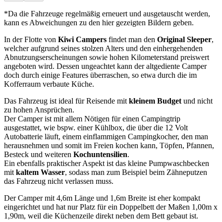
*Da die Fahrzeuge regelmäßig erneuert und ausgetauscht werden,
kann es Abweichungen zu den hier gezeigten Bildern geben.
In der Flotte von
Kiwi Campers
findet man den
Original Sleeper
,
welcher aufgrund seines stolzen Alters und den einhergehenden
Abnutzungserscheinungen sowie hohen Kilometerstand preiswert
angeboten wird. Dessen ungeachtet kann der altgediente Camper
doch durch einige Features überraschen, so etwa durch die im
Kofferraum verbaute Küche.
Das Fahrzeug ist ideal für Reisende mit
kleinem Budget
und nicht
zu hohen Ansprüchen.
Der Camper ist mit allem Nötigen für einen Campingtrip
ausgestattet, wie bspw. einer Kühlbox, die über die 12 Volt
Autobatterie läuft, einem einflammigen Campingkocher, den man
herausnehmen und somit im Freien kochen kann, Töpfen, Pfannen,
Besteck und weiteren
Kochuntensilien
.
Ein ebenfalls praktischer Aspekt ist das kleine Pumpwaschbecken
mit
kaltem Wasser
, sodass man zum Beispiel beim Zähneputzen
das Fahrzeug nicht verlassen muss.
Der Camper mit 4,6m Länge und 1,6m Breite ist eher kompakt
eingerichtet und hat nur Platz für ein Doppelbett der Maßen 1,00m x
1,90m, weil die Küchenzeile direkt neben dem Bett gebaut ist.