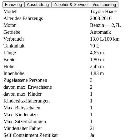
Fahrzeug
Ausstattung
Zubehör & Service
Versicherung
Modell
Toyota Hiace
Alter des Fahrzeugs
2008-2010
Motor
Benzin — 2,7L
Getriebe
Automatik
Verbrauch
13,0 L/100 km
Tankinhalt
70 L
Länge
4,65 m
Breite
1,80 m
Höhe
2,45 m
Innenhöhe
1,83 m
Zugelassene Personen
3
davon max. Erwachsene
2
davon max. Kinder
1
Kindersitz-Halterungen
1
Max. Babyschalen
1
Max. Kindersitze
1
Max. Sitzerhöhungen
1
Mindestalter Fahrer
21
Self-Containment Zertifikat
Ja