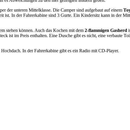
nn es Abweichungen zu den hier gezeigten Bildern geben.
er der unteren Mittelklasse. Die Camper sind aufgebaut auf einem
Toy
 ist. In der Fahrerkabine sind 3 Gurte. Ein Kindersitz kann in der Mi
quem stehen können. Auch das Kochen mit dem
2-flammigen Gasherd
i
st im Preis enthalten. Eine Dusche gibt es nicht, eine verbaute Toilet
 Hochdach. In der Fahrerkabine gibt es ein Radio mit CD-Player.