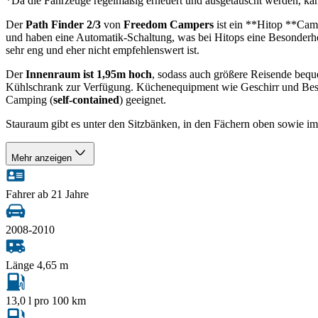
*Da die Fahrzeuge regelmäßig erneuert und ausgetauscht werden, ka
Der
Path Finder 2/3
von
Freedom Campers
ist ein **Hitop **Camp
und haben eine Automatik-Schaltung, was bei Hitops eine Besonderheit
sehr eng und eher nicht empfehlenswert ist.
Der
Innenraum ist 1,95m hoch
, sodass auch größere Reisende be
Kühlschrank zur Verfügung. Küchenequipment wie Geschirr und Besteck i
Camping (
self-contained
) geeignet.
Stauraum gibt es unter den Sitzbänken, in den Fächern oben sowie im
Mehr anzeigen
Fahrer ab 21 Jahre
2008-2010
Länge 4,65 m
13,0 l pro 100 km