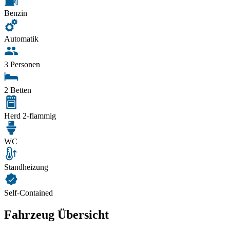
Benzin
Automatik
3 Personen
2 Betten
Herd 2-flammig
WC
Standheizung
Self-Contained
Fahrzeug Übersicht