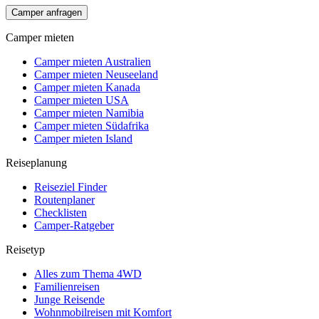
Camper anfragen
Camper mieten
Camper mieten Australien
Camper mieten Neuseeland
Camper mieten Kanada
Camper mieten USA
Camper mieten Namibia
Camper mieten Südafrika
Camper mieten Island
Reiseplanung
Reiseziel Finder
Routenplaner
Checklisten
Camper-Ratgeber
Reisetyp
Alles zum Thema 4WD
Familienreisen
Junge Reisende
Wohnmobilreisen mit Komfort