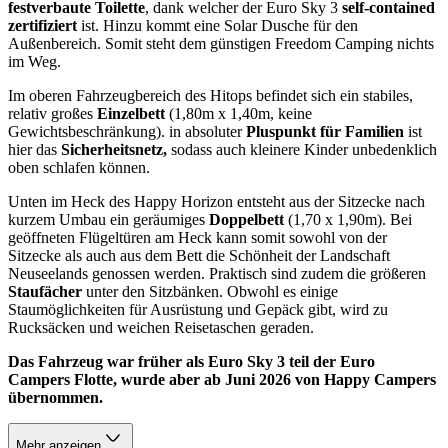
festverbaute Toilette
, dank welcher der Euro Sky 3
self-contained
zertifiziert
ist. Hinzu kommt eine Solar Dusche für den
Außenbereich. Somit steht dem günstigen Freedom Camping nichts
im Weg.
Im oberen Fahrzeugbereich des Hitops befindet sich ein stabiles,
relativ großes
Einzelbett
(1,80m x 1,40m, keine
Gewichtsbeschränkung). in absoluter
Pluspunkt für Familien
ist
hier das
Sicherheitsnetz,
sodass auch kleinere Kinder unbedenklich
oben schlafen können.
Unten im Heck des Happy Horizon entsteht aus der Sitzecke nach
kurzem Umbau ein geräumiges
Doppelbett
(1,70 x 1,90m). Bei
geöffneten Flügeltüren am Heck kann somit sowohl von der
Sitzecke als auch aus dem Bett die Schönheit der Landschaft
Neuseelands genossen werden. Praktisch sind zudem die größeren
Staufächer
unter den Sitzbänken. Obwohl es einige
Staumöglichkeiten für Ausrüstung und Gepäck gibt, wird zu
Rucksäcken und weichen Reisetaschen geraden.
Das Fahrzeug war früher als Euro Sky 3 teil der Euro
Campers Flotte, wurde aber ab Juni 2026 von Happy Campers
übernommen.
Mehr anzeigen