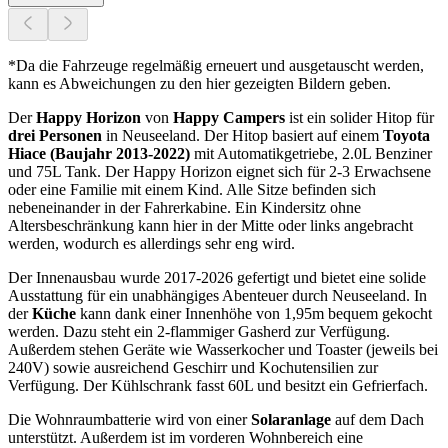
*Da die Fahrzeuge regelmäßig erneuert und ausgetauscht werden,
kann es Abweichungen zu den hier gezeigten Bildern geben.
Der
Happy Horizon
von
Happy Campers
ist ein solider Hitop für
drei Personen
in Neuseeland. Der Hitop basiert auf einem
Toyota
Hiace (Baujahr 2013-2022)
mit Automatikgetriebe, 2.0L Benziner
und 75L Tank. Der Happy Horizon eignet sich für 2-3 Erwachsene
oder eine Familie mit einem Kind. Alle Sitze befinden sich
nebeneinander in der Fahrerkabine. Ein Kindersitz ohne
Altersbeschränkung kann hier in der Mitte oder links angebracht
werden, wodurch es allerdings sehr eng wird.
Der Innenausbau wurde 2017-2026 gefertigt und bietet eine solide
Ausstattung für ein unabhängiges Abenteuer durch Neuseeland. In
der
Küche
kann dank einer Innenhöhe von 1,95m bequem gekocht
werden. Dazu steht ein 2-flammiger Gasherd zur Verfügung.
Außerdem stehen Geräte wie Wasserkocher und Toaster (jeweils bei
240V) sowie ausreichend Geschirr und Kochutensilien zur
Verfügung. Der Kühlschrank fasst 60L und besitzt ein Gefrierfach.
Die Wohnraumbatterie wird von einer
Solaranlage
auf dem Dach
unterstützt. Außerdem ist im vorderen Wohnbereich eine