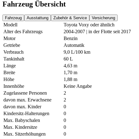
Fahrzeug Übersicht
Fahrzeug
Ausstattung
Zubehör & Service
Versicherung
Modell
Toyota Voxy oder ähnlich
Alter des Fahrzeugs
2004-2007 | in der Flotte seit 2017
Motor
Benzin
Getriebe
Automatik
Verbrauch
9,0 L/100 km
Tankinhalt
60 L
Länge
4,63 m
Breite
1,70 m
Höhe
1,88 m
Innenhöhe
Keine Angabe
Zugelassene Personen
2
davon max. Erwachsene
2
davon max. Kinder
0
Kindersitz-Halterungen
0
Max. Babyschalen
0
Max. Kindersitze
0
Max. Sitzerhöhungen
0