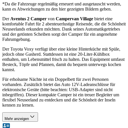
*Da die Fahrzeuge regelmäßig erneuert und ausgetauscht werden,
kann es Abweichungen zu den hier gezeigten Bildern geben.
Der
Aventus 2 Camper
von
Campervan Village
bietet eine
komfortable Fahrt für 2 abenteuerlustige Reisende, die die Schönheit
Neuseelands erkunden möchten. Dank seines Automatikgetriebes
und der getönten Scheiben sorgt der Camper für ein angenehme
Fahrumgebung.
Der Toyota Voxy verfügt über eine kleine Hinterküche mit Spüle,
jedoch ohne Gasherd. Stattdessen ist eine 20-Liter-Kühlbox
enthalten, um Lebensmittel frisch zu halten. Das Equipment umfasst
Besteck, Töpfe und Pfannen, damit du bequem unterwegs kochen
kannst.
Für erholsame Nächte ist ein Doppelbett für zwei Personen
vorhanden. Zusätzlich bietet das Auto 12V-Ladeanschlüsse für
elektronische Geräte (bitte beachten: USB-Adapter sind nicht
inbegriffen). Dieser kompakte Camper ist ein treuer Begleiter um
flexibel Neuseeland zu entdecken und die Schönheit der Inseln
kennen zu lernen.
Mehr anzeigen