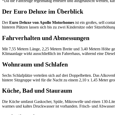
*Da die Fahrzeuge regelmäßig erneuert und ausgetauscht werden, ka
Der Euro Deluxe im Überblick
Der
Euro Deluxe von Apollo Motorhomes
ist ein großes, self-con
hinteren Plätzen lassen sich bis zu zwei Kindersitze oder Sitzerhöhun
Fahrverhalten und Abmessungen
Mit 7,55 Metern Länge, 2,25 Metern Breite und 3,40 Metern Höhe g
Klimaanlage wirkt ausschließlich im Fahrerhaus, während eine Dies
Wohnraum und Schlafen
Sechs Schlafplätze verteilen sich auf drei Doppelbetten. Das Alkovenb
hintere Sitzgruppe wird für die Nacht zu einem 2,10 x 1,45 Meter gr
Küche, Bad und Stauraum
Die Küche umfasst Gaskocher, Spüle, Mikrowelle und einen 130-Liter-
warmes und kaltes Druckwasser ist vorhanden. Frisch- und Abwassert