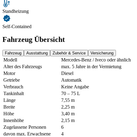
Standheizung
Self-Contained
Fahrzeug Übersicht
Fahrzeug
Ausstattung
Zubehör & Service
Versicherung
Modell
Mercedes-Benz / Iveco oder ähnlich
Alter des Fahrzeugs
max. 5 Jahre in der Vermietung
Motor
Diesel
Getriebe
Automatik
Verbrauch
Keine Angabe
Tankinhalt
70 – 75 L
Länge
7,55 m
Breite
2,25 m
Höhe
3,40 m
Innenhöhe
2,15 m
Zugelassene Personen
6
davon max. Erwachsene
4