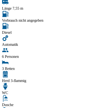
Länge 7,55 m
Verbrauch nicht angegeben
Diesel
Automatik
6 Personen
3 Betten
Herd 3-flammig
WC
Dusche