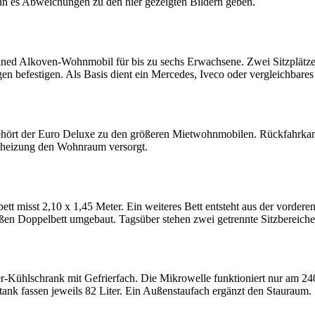
nn es Abweichungen zu den hier gezeigten Bildern geben.
tained Alkoven-Wohnmobil für bis zu sechs Erwachsene. Zwei Sitzplätz
gen befestigen. Als Basis dient ein Mercedes, Iveco oder vergleichbare
ehört der Euro Deluxe zu den größeren Mietwohnmobilen. Rückfahrka
elheizung den Wohnraum versorgt.
ett misst 2,10 x 1,45 Meter. Ein weiteres Bett entsteht aus der vorderen
oßen Doppelbett umgebaut. Tagsüber stehen zwei getrennte Sitzbereich
Kühlschrank mit Gefrierfach. Die Mikrowelle funktioniert nur am 240-
ank fassen jeweils 82 Liter. Ein Außenstaufach ergänzt den Stauraum.