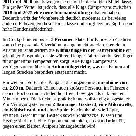
2011 und 2020
und bewegen sich damit in der soliden Mittelklasse.
Ein großer Vorteil ist jedoch, dass alle Kuga Campervans zwischen
2018 und 2025 eine neue Innenausstattung
erhalten haben.
Dadurch wirkt der Wohnbereich deutlich moderner als bei vielen
anderen Fahrzeugen dieser Preisklasse und sorgt regelmäßig für eine
hohe Kundenzufriedenheit.
Im Cockpit finden bis zu
3 Personen
Platz. Für Kinder ab 4 Jahren
kann eine passende Sitzerhöhung angebracht werden. Gerade in
Australien ist außerdem die
Klimaanlage in der Fahrerkabine
ein
wichtiger Pluspunkt, da sie während langer Fahrten an heißen Tagen
für angenehme Temperaturen sorgt. Alle Kuga Campervans
verfügen zudem über ein
Automatikgetriebe
, was das Fahren auf
langen Strecken besonders entspannt macht.
Ein weiterer Vorteil des Kuga ist die angenehme
Innenhöhe von
ca. 2,00 m
. Dadurch können auch größere Personen im Fahrzeug
stehen, kochen und sich deutlich freier bewegen als in kleineren
Minicampern. Die Küche ist praktisch und vollständig ausgestattet:
Zur Verfügung stehen ein
2-flammiger Gasherd, eine Mikrowelle,
ein Kühlschrank und eine Spüle
. Kochzubehör wie Töpfe,
Pfannen, Geschirr und Besteck sowie Schlafsäcke, Kissen und
Bezüge sind im Living Equipment enthalten, das standardmäßig
gegen einen kleinen Aufpreis hinzugebucht wird.