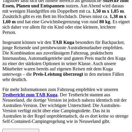
Tagsüber lässt sich der hintere Bereich als gemütliche
Sitzecke zum
Essen, Planen und Entspannen
nutzen. Am Abend wird daraus
mit wenigen Handgriffen ein Doppelbett mit ca.
1,50 m x 1,85 m
.
Zusätzlich gibt es ein Bett im Hochdach. Dieses misst ca.
1,38 m x
1,60 m
und hat eine Gewichtsbegrenzung von rund
80 kg
. Es eignet
sich daher vor allem für ein Kind oder eine kleinere, leichtere
Person.
Insgesamt können wir den
TAB Kuga
besonders für Backpacker,
junge Reisende und preisbewusste Australienurlauber empfehlen.
Die Kombination aus zuverlässigem Fahrzeug, praktischem
Innenausbau, Automatikgetriebe und gutem Preis macht den Kuga
zu einer der stärksten Optionen in seiner Klasse. Auch unsere
Mitarbeiter waren bereits auf eigenen Reisen mit dem Kuga
unterwegs – die
Preis-Leistung überzeugt
in den meisten Fällen
sehr deutlich.
Für mehr Informationen zum Fahrzeug empfehlen wir unseren
Testbericht zum TAB Kuga
. Der Testbericht stammt aus
Neuseeland, die dortige Version ist jedoch nahezu identisch mit der
Australien-Version. Der wichtigste Unterschied: Die Australien-
Version verfügt nicht über eine Campingtoilette. Das ist in
Australien in der Regel unproblematisch, da es dort keine so strenge
Self-Contained-Campingregelung wie in Neuseeland gibt.