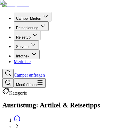
Camper Mieten
Reiseplanung
Reisetyp
Service
Infothek
Merkliste
Camper anfragen
Menü öffnen
Kategorie
Ausrüstung: Artikel & Reisetipps