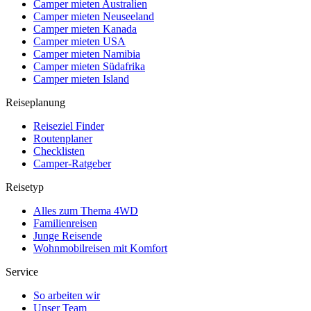
Camper mieten Australien
Camper mieten Neuseeland
Camper mieten Kanada
Camper mieten USA
Camper mieten Namibia
Camper mieten Südafrika
Camper mieten Island
Reiseplanung
Reiseziel Finder
Routenplaner
Checklisten
Camper-Ratgeber
Reisetyp
Alles zum Thema 4WD
Familienreisen
Junge Reisende
Wohnmobilreisen mit Komfort
Service
So arbeiten wir
Unser Team