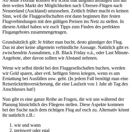
Ab Mitte Februar können wir schon mal langsam anfangen uns auf
dem weiten Markt der Möglichkeiten nach Übersee-Flügen nach
Neuseeland (Auckland) umzusehen. Zeitlich früher macht es keinen
Sinn, weil die Fluggesellschaften erst dann beginnen ihre festen
Flugverbindungen mit den gültigen Preisen ins Netz zu stellen. In
diesem Artikel haben wir euch Tipps zum Finden des perfekten
Flugangebotes zusammengetragen.
Grundsätzlich gilt: Je früher man bucht, desto günstiger der Flug.
Das ist aber keine allgemein verbindliche Aussage. Natürlich gibt es
zwischendrin Ausnahmen, z.B. Black Friday o.ä., oder Last Minute-
Angebote, aber davon sollten wir Abstand nehmen.
Wenn wir selbst direkt bei den Fluggesellschaften buchen, werden
wir Geld sparen, aber evtl. heftigen Stress kriegen, wenn es um
Erstattung bei Ausfällen usw. geht. (In jedem Fall benötigt man eine
Reiserücktrittsversicherung, die eine Laufzeit von 1 Jahr ab Tag des
Anschlusses hat!)
Nun gibt es eine ganze Reihe an Fragen, die wir uns während der
Planung hinsichtlich des Fliegens stellen. Diese Aspekte kommen
bei der Suche nach dem richtigen Flug auf euch zu. Alternativ könnt
ihr natürlich z.B.:
wie und wann
preiswert oder egal