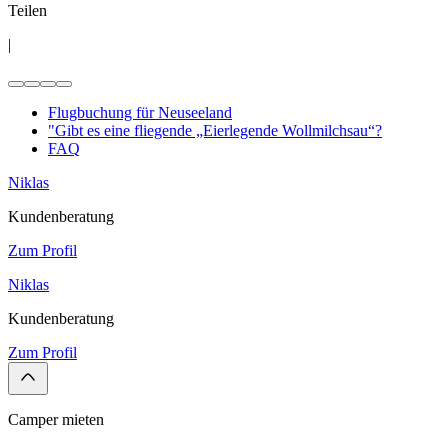
Teilen
|
Flugbuchung für Neuseeland
"Gibt es eine fliegende „Eierlegende Wollmilchsau“?
FAQ
Niklas
Kundenberatung
Zum Profil
Niklas
Kundenberatung
Zum Profil
Camper mieten