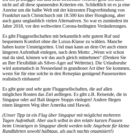
nicht auf all diese spannenden Kriterien ein. Schließlich ist es ja eine
Anreise um die halbe Welt mit der kürzesten Flugverbindung von
Frankfurt nach Christchurch mit 18.500 km über Hongkong, aber
auch ganz unglaublich vielen Alternativen. So war es zumindest im
Jahre 2018, vor den weltweiten Corona-bedingten Veränderungen.
Es gibt Fluggesellschaften mit bekanntlich sehr gutem Ruf und
bequemem Komfort ohne die Luxus-Klasse zu wählen. Manche
haben kurze Umsteigzeiten. Und man kann an dem Ort auch einen
längeren Aufenthalt einlegen, nach dem Motto: „Wenn wir schon
mal da sind, können wir das auch gleich mitnehmen“ (Denken Sie
an Ihre Flexibilität als Silver-Ager auf Weltreise). Die Urlaubsruhe
wird automatisch in Neuseeland in grandioser Art über Sie kommen,
wenn Sie für eine solche in den Reiseplan genügend Pausenzeiten
realistisch einbauen!
Es gibt gute und sehr gute Fluggesellschaften, die auf allen
möglichen Routen das Ziel anfliegen. Es gibt z.B. Reisende, die in
Singapur oder auf Bali längere Stopps einlegen! Andere fliegen
einen längeren Weg über Amerika und Hawaii.
(Unser Tipp ist ein Flug über Singapur mit möglichst mehreren
Tagen Aufenthalt. Aber auch selbst in den relativ kurzen Pausen
beim Umsteigen in Singapur direkt werden tolle Angebote für kleine
Rundfahrten sowohl halbtags, als auch nachts organisiert!)