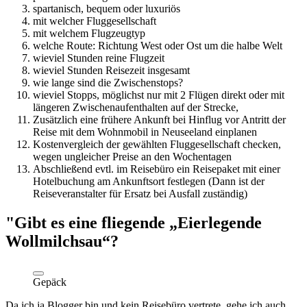
spartanisch, bequem oder luxuriös
mit welcher Fluggesellschaft
mit welchem Flugzeugtyp
welche Route: Richtung West oder Ost um die halbe Welt
wieviel Stunden reine Flugzeit
wieviel Stunden Reisezeit insgesamt
wie lange sind die Zwischenstops?
wieviel Stopps, möglichst nur mit 2 Flügen direkt oder mit
längeren Zwischenaufenthalten auf der Strecke,
Zusätzlich eine frühere Ankunft bei Hinflug vor Antritt der
Reise mit dem Wohnmobil in Neuseeland einplanen
Kostenvergleich der gewählten Fluggesellschaft checken,
wegen ungleicher Preise an den Wochentagen
Abschließend evtl. im Reisebüro ein Reisepaket mit einer
Hotelbuchung am Ankunftsort festlegen (Dann ist der
Reiseveranstalter für Ersatz bei Ausfall zuständig)
"Gibt es eine fliegende „Eierlegende
Wollmilchsau“?
Gepäck
Da ich ja Blogger bin und kein Reisebüro vertrete, gehe ich auch