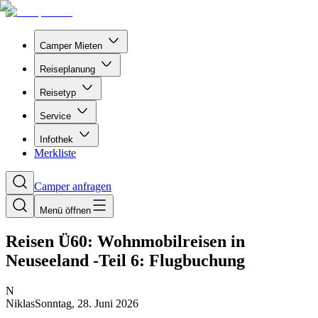
Camper Mieten
Reiseplanung
Reisetyp
Service
Infothek
Merkliste
Camper anfragen
Menü öffnen
Reisen Ü60: Wohnmobilreisen in
Neuseeland -Teil 6: Flugbuchung
N
Niklas
Sonntag, 28. Juni 2026