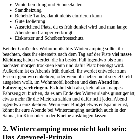
Winterbereifung und Schneeketten
Standheizung
Beheizte Tanks, damit nichts einfrieren kann
Gute Isolierung
Ausreichend Platz, da es früh dunkel wird und man lange
Abende im Camper verbringt
Eiskratzer und Scheibenfrostschutz
Bei der Größe des Wohnmobils fürs Wintercamping solltet ihr
beachten, dass ihr einerseits nach dem Tag auf der Piste
viel nasse
Kleidung
haben werdet, die im besten Fall irgendwo bis zum
nächsten morgen trocknen kann und dafür Platz benötigt wird.
Außerdem ist es Abends früh dunkel. Ihr werdet entweder zum
Essen irgendwo einkehren, oder wenn ihr lieber nicht so viel Geld
ausgeben wollt, im Wohnmobil kochen und
den Abend im
Fahrzeug verbringen.
Es lohnt sich also, kein allzu knappes
Fahrzeug zu buchen, da es am Ende des Winterurlaubs günstiger ist,
etwas mehr für die Miete zu zahlen und dafür ncht jeden Abend
irgendwo einzukehren. Wenn euer Budget etwas entspannter ist,
könnt ihr eure Abende bei Wintercamping natürlich auch in der
Sauna, im Kino oder in der Kneipe ausklingen lassen.
2. Wintercamping muss nicht kalt sein:
Das Zugvogel-Prinzip