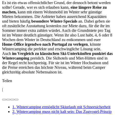
Es ist ein etwas offensichtlicher Grund, der dennoch betont werden
sollte! Gerade, wer es sich erlauben kann,
eine längere Reise zu
machen,
kann mit einem Wohnmobil im Winter sehr günstige
Mieten bekommen. Die Anbieter haben ausreichend Kapazitäten
und bieten häufig
besondere Winter-Specials
an. Dabei geben sie
oft zusätzliche Ausstattung kostenlos zur Miete dazu, für die ihr im
Sommer immer extra zahlen würdet. Auch die Grundmiete pro Tag
ist im Winter deutlich günstiger. Wenn ihr also Lust habt, 4, 6 oder 8
Wochen dem Winter in Deutschland zu entkommen und euer
Home-Office irgendwo nach Portugal zu verlegen
, könnte
Wintercamping die perfekte und erschwingliche Lösung sein.
Auch
im Vergleich zu klassischen Ski-Unterkünften punktet das
Wintercamping
preislich. Die Skihotels und Miet-Hütten sind in
der Regel recht hochpreisig. Für sie ist im Winter Hochsaison und
die Preise erreichen das höchste Niveau, während beim Camper
gleichzeitig absolute Nebensaison ist.
Teilen
|
1. Wintercamping ermöglicht Skiurlaub mit Schneesicherheit
2. Wintercamping muss nicht kalt sein: Das Zugvogel-Prinzip