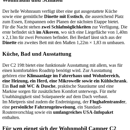
Der helle Wohnraum verfügt über eine gut ausgestattete Küche
sowie eine gemütliche
Dinette mit Esstisch
, die ausreichend Platz
zum Essen, Entspannen oder Planen der nächsten Etappe bietet.
Für die Nacht stehen
zwei Schlafmöglichkeiten
zur Verfügung. Die
erste befindet sich
im Alkoven
, wo sich eine Liegefläche von 1,40m
x 2,13m für zwei Personen befindet. Bei Bedarf lässt sich aus der
Dinette
ein zweites Bett mit den Maßen 1,22m × 1,83 m umbauen.
Küche, Bad und Ausstattung
Der C2 19ft bietet eine funktionale Ausstattung mit allem, was für
einen komfortablen Roadtrip benötigt wird. Zur Ausstattung
gehören eine
Klimaanlage im Fahrerhaus und Wohnbereich,
eine Heizung, ein Herd, eine Mikrowelle sowie ein Kühlschrank
.
Ein
Bad mit WC & Dusche
, praktische Stauräume und eine
Markise sorgen für zusätzlichen Komfort unterwegs. Für mehr
Unabhängigkeit sind Solarpaneele auf dem Dach verbaut.
Im Mietpreis sind zudem die Endreinigung, der
Flughafentransfer
,
eine
persönliche Fahrzeugeinweisung
, ein Standard-
Routenvorschlag sowie ein
umfangreiches USA-Infopaket
enthalten.
Für wen eignet sich der Wohnmobil Camper C2