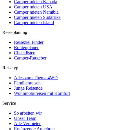
Camper mieten Kanada
Camper mieten USA
Camper mieten Namibia
Camper mieten Südafrika
Camper mieten Island
Reiseplanung
Reiseziel Finder
Routenplaner
Checklisten
Camper-Ratgeber
Reisetyp
Alles zum Thema 4WD
Familienreisen
Junge Reisende
Wohnmobilreisen mit Komfort
Service
So arbeiten wir
Unser Team
Alle Vermieter
Ergänzende Angebote