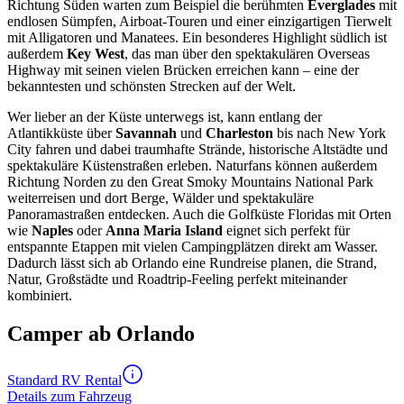
Richtung Süden warten zum Beispiel die berühmten
Everglades
mit
endlosen Sümpfen, Airboat-Touren und einer einzigartigen Tierwelt
mit Alligatoren und Manatees. Ein besonderes Highlight südlich ist
außerdem
Key West
, das man über den spektakulären Overseas
Highway mit seinen vielen Brücken erreichen kann – eine der
bekanntesten und schönsten Strecken auf der Welt.
Wer lieber an der Küste unterwegs ist, kann entlang der
Atlantikküste über
Savannah
und
Charleston
bis nach New York
City fahren und dabei traumhafte Strände, historische Altstädte und
spektakuläre Küstenstraßen erleben. Naturfans können außerdem
Richtung Norden zu den Great Smoky Mountains National Park
weiterreisen und dort Berge, Wälder und spektakuläre
Panoramastraßen entdecken. Auch die Golfküste Floridas mit Orten
wie
Naples
oder
Anna Maria Island
eignet sich perfekt für
entspannte Etappen mit vielen Campingplätzen direkt am Wasser.
Dadurch lässt sich ab Orlando eine Rundreise planen, die Strand,
Natur, Großstädte und Roadtrip-Feeling perfekt miteinander
kombiniert.
Camper ab Orlando
Standard RV Rental
Details zum Fahrzeug