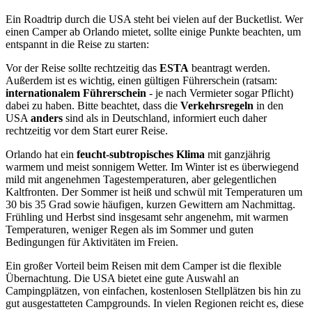
Ein Roadtrip durch die USA steht bei vielen auf der Bucketlist. Wer
einen Camper ab Orlando mietet, sollte einige Punkte beachten, um
entspannt in die Reise zu starten:
Vor der Reise sollte rechtzeitig das
ESTA
beantragt werden.
Außerdem ist es wichtig, einen gültigen Führerschein (ratsam:
internationalem Führerschein
- je nach Vermieter sogar Pflicht)
dabei zu haben. Bitte beachtet, dass die
Verkehrsregeln
in den
USA
anders
sind als in Deutschland, informiert euch daher
rechtzeitig vor dem Start eurer Reise.
Orlando hat ein
feucht-subtropisches Klima
mit ganzjährig
warmem und meist sonnigem Wetter. Im Winter ist es überwiegend
mild mit angenehmen Tagestemperaturen, aber gelegentlichen
Kaltfronten. Der Sommer ist heiß und schwül mit Temperaturen um
30 bis 35 Grad sowie häufigen, kurzen Gewittern am Nachmittag.
Frühling und Herbst sind insgesamt sehr angenehm, mit warmen
Temperaturen, weniger Regen als im Sommer und guten
Bedingungen für Aktivitäten im Freien.
Ein großer Vorteil beim Reisen mit dem Camper ist die flexible
Übernachtung. Die USA bietet eine gute Auswahl an
Campingplätzen, von einfachen, kostenlosen Stellplätzen bis hin zu
gut ausgestatteten Campgrounds. In vielen Regionen reicht es, diese