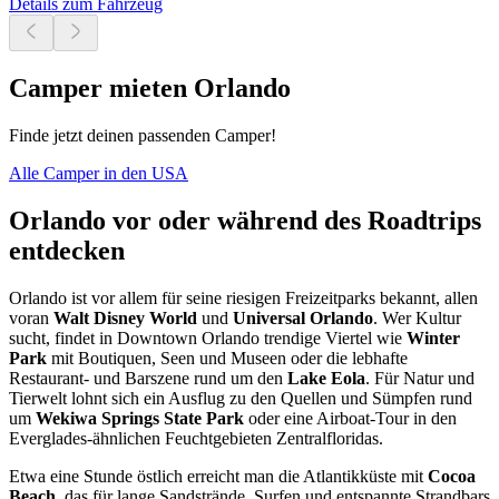
Details zum Fahrzeug
Camper mieten Orlando
Finde jetzt deinen passenden Camper!
Alle Camper in den USA
Orlando vor oder während des Roadtrips
entdecken
Orlando ist vor allem für seine riesigen Freizeitparks bekannt, allen
voran
Walt Disney World
und
Universal Orlando
. Wer Kultur
sucht, findet in Downtown Orlando trendige Viertel wie
Winter
Park
mit Boutiquen, Seen und Museen oder die lebhafte
Restaurant- und Barszene rund um den
Lake Eola
. Für Natur und
Tierwelt lohnt sich ein Ausflug zu den Quellen und Sümpfen rund
um
Wekiwa Springs State Park
oder eine Airboat-Tour in den
Everglades-ähnlichen Feuchtgebieten Zentralfloridas.
Etwa eine Stunde östlich erreicht man die Atlantikküste mit
Cocoa
Beach
, das für lange Sandstrände, Surfen und entspannte Strandbars