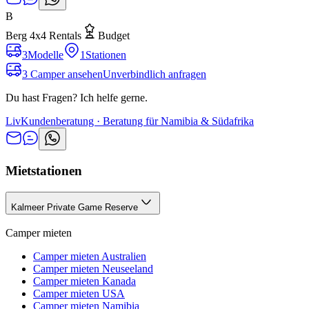
B
Berg 4x4 Rentals
Budget
3
Modelle
1
Stationen
3 Camper ansehen
Unverbindlich anfragen
Du hast Fragen? Ich helfe gerne.
Liv
Kundenberatung · Beratung für Namibia & Südafrika
Mietstationen
Kalmeer Private Game Reserve
Camper mieten
Camper mieten Australien
Camper mieten Neuseeland
Camper mieten Kanada
Camper mieten USA
Camper mieten Namibia