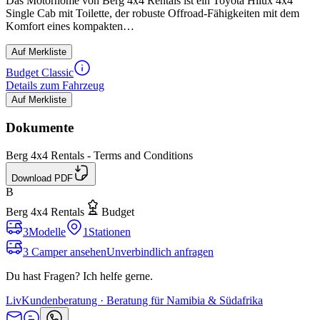
Das Motorhome von Berg 4x4 Rentals ist ein Toyota Hilux 4x4
Single Cab mit Toilette, der robuste Offroad-Fähigkeiten mit dem
Komfort eines kompakten…
Auf Merkliste
Budget Classic
Details zum Fahrzeug
Auf Merkliste
Dokumente
Berg 4x4 Rentals - Terms and Conditions
Download PDF
B
Berg 4x4 Rentals
Budget
3
Modelle
1
Stationen
3 Camper ansehen
Unverbindlich anfragen
Du hast Fragen? Ich helfe gerne.
Liv
Kundenberatung · Beratung für Namibia & Südafrika