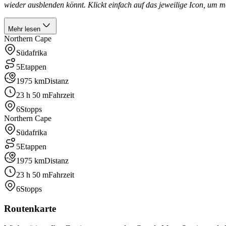
wieder ausblenden könnt. Klickt einfach auf das jeweilige Icon, um m
Mehr lesen
Northern Cape
Südafrika
5
Etappen
1975 km
Distanz
23 h 50 m
Fahrzeit
6
Stopps
Northern Cape
Südafrika
5
Etappen
1975 km
Distanz
23 h 50 m
Fahrzeit
6
Stopps
Routenkarte