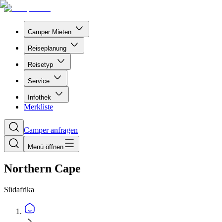
Camper Mieten
Reiseplanung
Reisetyp
Service
Infothek
Merkliste
Camper anfragen
Menü öffnen
Northern Cape
Südafrika