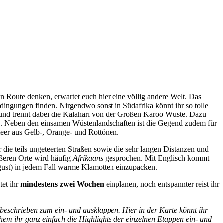
 Route denken, erwartet euch hier eine völlig andere Welt. Das
ingungen finden. Nirgendwo sonst in Südafrika könnt ihr so tolle
 und trennt dabei die Kalahari von der Großen Karoo Wüste. Dazu
ks. Neben den einsamen Wüstenlandschaften ist die Gegend zudem für
meer aus Gelb-, Orange- und Rottönen.
 die teils ungeteerten Straßen sowie die sehr langen Distanzen und
ößeren Orte wird häufig
Afrikaans
gesprochen. Mit Englisch kommt
ugust) in jedem Fall warme Klamotten einzupacken.
tet ihr
mindestens zwei Wochen
einplanen, noch entspannter reist ihr
 beschrieben zum ein- und ausklappen. Hier in der Karte könnt ihr
chem ihr ganz einfach die Highlights der einzelnen Etappen ein- und