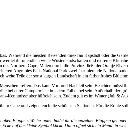
as. Während die meisten Reisenden direkt an Kapstadt oder die Garden
er werdet ihr unendlich weite Wüstenlandschaften und extreme Klimabed
des Northern Cape. Mitten durch die Provinz fließt der Oranje River
eineren Augrabies Falls National Park zwei faszinierende Nationalpar
h weite Teile der sonst kargen Landschaft in ein farbenfrohes Blüten
 Menschen treffen. Das kann Vor- und Nachteil sein. Beachten müsst ihr
sollte bei eurer Campermiete in jedem Fall dabei sein. Außerhalb der gr
aans-Kenntnisse aber hilfreich sein. Zudem gilt es im Winter (Juli & A
ern Cape und zeigen euch die schönsten Stationen. Für die Route soll
 allen Etappen. Weiter unten findet ihr die einzelnen Etappen genauer
r Ecke auf das kleine Symbol klickt. Dann öffnet sich ein Menü, in wel