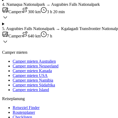
4
.
Namaqua Nationalpark → Augrabies Falls Nationalpark
Camper
300 km
3 h 20 min
5
.
Augrabies Falls Nationalpark → Kgalagadi Transfrontier Nationa
Camper
640 km
7 h
Camper mieten
Camper mieten Australien
Camper mieten Neuseeland
Camper mieten Kanada
Camper mieten USA
Camper mieten Namibia
Camper mieten Südafrika
Camper mieten Island
Reiseplanung
Reiseziel Finder
Routenplaner
Checklisten