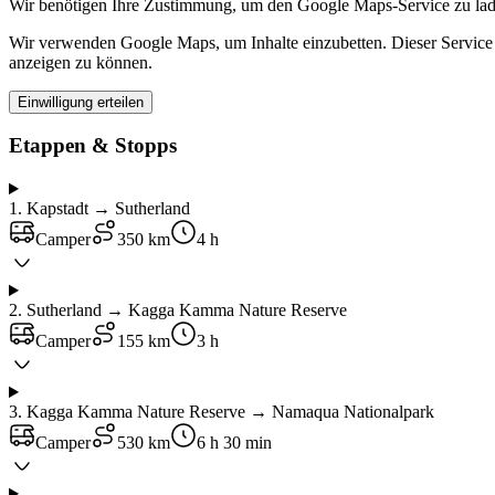
Wir benötigen Ihre Zustimmung, um den Google Maps-Service zu la
Wir verwenden Google Maps, um Inhalte einzubetten. Dieser Service k
anzeigen zu können.
Einwilligung erteilen
Etappen & Stopps
1
.
Kapstadt → Sutherland
Camper
350 km
4 h
2
.
Sutherland → Kagga Kamma Nature Reserve
Camper
155 km
3 h
3
.
Kagga Kamma Nature Reserve → Namaqua Nationalpark
Camper
530 km
6 h 30 min