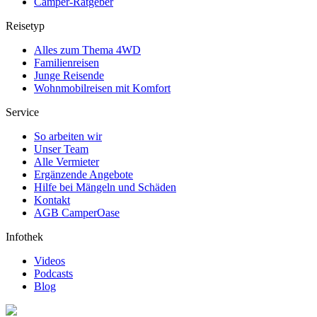
Camper-Ratgeber
Reisetyp
Alles zum Thema 4WD
Familienreisen
Junge Reisende
Wohnmobilreisen mit Komfort
Service
So arbeiten wir
Unser Team
Alle Vermieter
Ergänzende Angebote
Hilfe bei Mängeln und Schäden
Kontakt
AGB CamperOase
Infothek
Videos
Podcasts
Blog