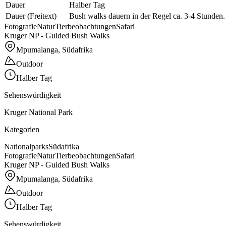
Dauer
Halber Tag
Dauer (Freitext)
Bush walks dauern in der Regel ca. 3-4 Stunden.
Fotografie
Natur
Tierbeobachtungen
Safari
Kruger NP - Guided Bush Walks
Mpumalanga, Südafrika
Outdoor
Halber Tag
Sehenswürdigkeit
Kruger National Park
Kategorien
Nationalparks
Südafrika
Fotografie
Natur
Tierbeobachtungen
Safari
Kruger NP - Guided Bush Walks
Mpumalanga, Südafrika
Outdoor
Halber Tag
Sehenswürdigkeit