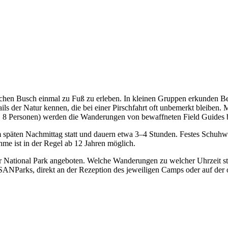
ischen Busch einmal zu Fuß zu erleben. In kleinen Gruppen erkunden
ls der Natur kennen, die bei einer Pirschfahrt oft unbemerkt bleiben. M
. 8 Personen) werden die Wanderungen von bewaffneten Field Guides b
päten Nachmittag statt und dauern etwa 3–4 Stunden. Festes Schuhwerk
e ist in der Regel ab 12 Jahren möglich.
ational Park angeboten. Welche Wanderungen zu welcher Uhrzeit stat
 SANParks, direkt an der Rezeption des jeweiligen Camps oder auf der