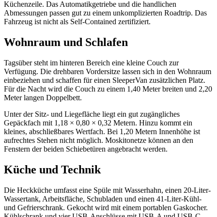
Küchenzeile. Das Automatikgetriebe und die handlichen
Abmessungen passen gut zu einem unkomplizierten Roadtrip. Das
Fahrzeug ist nicht als Self-Contained zertifiziert.
Wohnraum und Schlafen
Tagsüber steht im hinteren Bereich eine kleine Couch zur
Verfügung. Die drehbaren Vordersitze lassen sich in den Wohnraum
einbeziehen und schaffen für einen SleeperVan zusätzlichen Platz.
Für die Nacht wird die Couch zu einem 1,40 Meter breiten und 2,20
Meter langen Doppelbett.
Unter der Sitz- und Liegefläche liegt ein gut zugängliches
Gepäckfach mit 1,18 × 0,80 × 0,32 Metern. Hinzu kommt ein
kleines, abschließbares Wertfach. Bei 1,20 Metern Innenhöhe ist
aufrechtes Stehen nicht möglich. Moskitonetze können an den
Fenstern der beiden Schiebetüren angebracht werden.
Küche und Technik
Die Heckküche umfasst eine Spüle mit Wasserhahn, einen 20-Liter-
Wassertank, Arbeitsfläche, Schubladen und einen 41-Liter-Kühl-
und Gefrierschrank. Gekocht wird mit einem portablen Gaskocher.
Kühlschrank und vier USB-Anschlüsse mit USB-A und USB-C