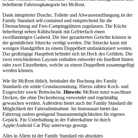
beleibteste Fahrzeugkategorie bei McRent.
Dank integrierter Dusche, Toilette und Abwasserauffangung ist der
Family Standard self-contained und entsprechend für die
Übernachtung auf Free-Campingplätzen zugelassen. Die Küche
beherbergt neben Kühlschrank mit Gefrierfach einen
zweiflammigen Gasherd. Die hier gezauberten Gerichte können in
der gemütlichen Sitzecke vertilgt werden. Die Sitzecke kann mit
wenigen Handgriffen zu einem Doppelbett umfunktioniert werden.
Das großzügige Hauptbett befindet sich im Heck des Gefährts. Die
zwei verschiedenen Layouts enthalten entweder ein Inselbett hinten
oder zwei Einzelbetten, welche zu einem Doppelbett zusammgefügt
werden können.
Wie für McRent üblich, beinhaltet die Buchung des Family
Standards ein solide Grundausstattung. Hierzu zählen Koch- und
Essgeschirr sowie Bettwäsche.
Hinweis:
McRent nutzt waschbare
Decken, die ohne Deckenbezug verwendet und regelmäßig
gewaschen werden. Außerdem bietet auch der Family Standard die
Möglichkeit der Fahrradmitnahme. Im Innenraum bietet das
Fahrzeug zudem genügend Stauraummöglichkeiten für eigenes
Gepäck. Für Unterhaltung in der Fahrerkabine ist durch
Apple/Android Car Play unterwegs gesorgt.
Alles in Allem ist der Family Standard ein absolutes