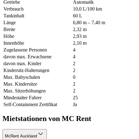
Getriebe
Automatik
Verbrauch
10,0 L/100 km
Tankinhalt
60 L
Länge
6,80 m – 7,40 m
Breite
2,32 m
Höhe
2,93 m
Innenhöhe
2,10 m
Zugelassene Personen
4
davon max. Erwachsene
4
davon max. Kinder
2
Kindersitz-Halterungen
2
Max. Babyschalen
0
Max. Kindersitze
2
Max. Sitzerhöhungen
2
Mindestalter Fahrer
25
Self-Containment Zertifikat
Ja
Mietstationen von MC Rent
McRent Auckland