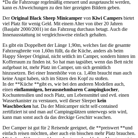
*Da die Fahrzeuge regelmäßig erneuert und ausgetauscht werden,
kann es Abweichungen zu den hier gezeigten Bildern geben.
Der
Original Black Sheep Minicamper
von
Kiwi Campers
bietet
viel Platz für wenig Geld. Mit einem Alter von über 20 Jahren
(Baujahr 2000/2001) ist das Fahrzeug durchaus betagt. Auch die
Innenausstattung ist vergleichsweise einfach gehalten.
Es gibt ein Doppelbett der Länge 1,90m, welches fast die gesamte
Fahrzeugbreite von 1,60m füllt, da die Küche, anders als beim
Happy Sleeper Original, nicht seitlich im Camper, sondern hinten im
Kofferraum zu finden ist. So hat man tagsüber, wenn das Bett nicht
aufgebaut ist, mehr Platz im Camper, um sich gemütlich
hinzusetzen. Bei einer Innenhöhe von ca. 1,40m braucht man auch
keine Angst haben, sich im Sitzen den Kopf zu stoßen.
In der **Küche **gibt es, wie bei den anderen Modellen auch,
einen
einflammigen, herausnehmbaren Campingkocher
,
Kochuntensilien und noch Platz, um Lebensmittel und evtl. einen
Wasserkanister zu verstauen, weil dieser Sleeper
kein
Waschbecken
hat. Da der Minicamper nicht self-contained
zertifiziert ist und man auf Campingplätzen unterwegs sein wird,
kann man sonst auch da das dreckige Geschirr waschen.
Der Camper ist gut für 2 Reisende geeignet, die **preiswert **und
einfach reisen möchten, aber auch ein bisschen mehr Platz brauchen.