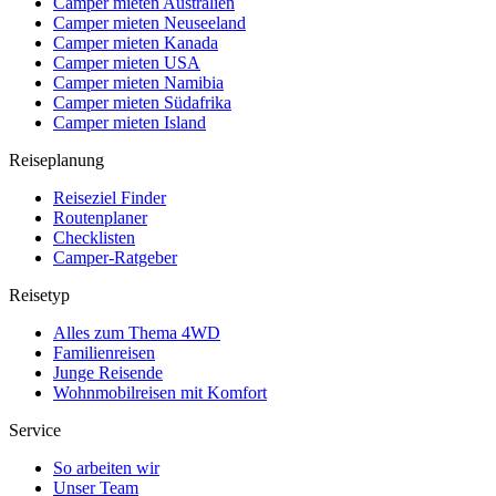
Camper mieten Australien
Camper mieten Neuseeland
Camper mieten Kanada
Camper mieten USA
Camper mieten Namibia
Camper mieten Südafrika
Camper mieten Island
Reiseplanung
Reiseziel Finder
Routenplaner
Checklisten
Camper-Ratgeber
Reisetyp
Alles zum Thema 4WD
Familienreisen
Junge Reisende
Wohnmobilreisen mit Komfort
Service
So arbeiten wir
Unser Team