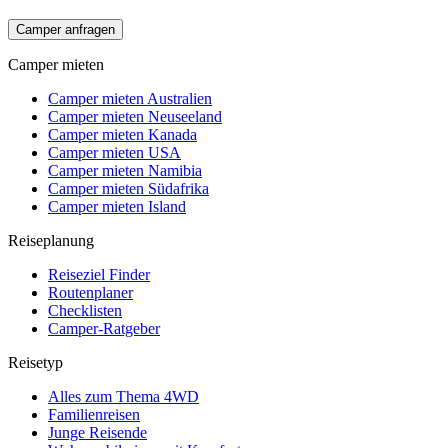
Camper anfragen
Camper mieten
Camper mieten Australien
Camper mieten Neuseeland
Camper mieten Kanada
Camper mieten USA
Camper mieten Namibia
Camper mieten Südafrika
Camper mieten Island
Reiseplanung
Reiseziel Finder
Routenplaner
Checklisten
Camper-Ratgeber
Reisetyp
Alles zum Thema 4WD
Familienreisen
Junge Reisende