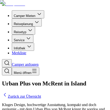
Camper Mieten
Reiseplanung
Reisetyp
Service
Infothek
Merkliste
Camper anfragen
Menü öffnen
Urban Plus von McRent in Island
Zurück zur Übersicht
Kluges Design, hochwertige Ausstattung, kompakt und doch
geräumig - mit dem Urban Plus von McRent könnt ihr sorglos und