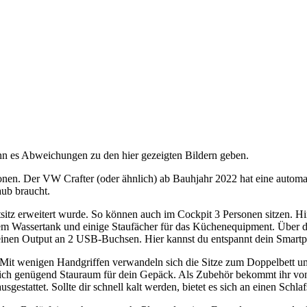
nn es Abweichungen zu den hier gezeigten Bildern geben.
onen. Der VW Crafter (oder ähnlich) ab Bauhjahr 2022 hat eine automa
aub braucht.
Notsitz erweitert wurde. So können auch im Cockpit 3 Personen sitzen. 
 Wassertank und einige Staufächer für das Küchenequipment. Über die 2
seinen Output an 2 USB-Buchsen. Hier kannst du entspannt dein Smartp
Mit wenigen Handgriffen verwandeln sich die Sitze zum Doppelbett u
 sich genügend Stauraum für dein Gepäck. Als Zubehör bekommt ihr v
estattet. Sollte dir schnell kalt werden, bietet es sich an einen Schl