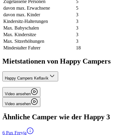
Zugelassene Personen
5
davon max. Erwachsene
5
davon max. Kinder
3
Kindersitz-Halterungen
3
Max. Babyschalen
3
Max. Kindersitze
3
Max. Sitzerhöhungen
3
Mindestalter Fahrer
18
Mietstationen von Happy Campers
Happy Campers Keflavík
Video ansehen
Video ansehen
Ähnliche Camper wie der Happy 3
6 Pax Freyja