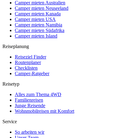
Camper mieten Australien
Camper mieten Neuseeland
Camper mieten Kanada
Camper mieten USA
Camper mieten Namibia
Camper mieten Südafrika
Camper mieten Island
Reiseplanung
Reiseziel Finder
Routenplaner
Checklisten
Camper-Ratgeber
Reisetyp
Alles zum Thema 4WD
Familienreisen
Junge Reisende
Wohnmobilreisen mit Komfort
Service
So arbeiten wir
Unser Team