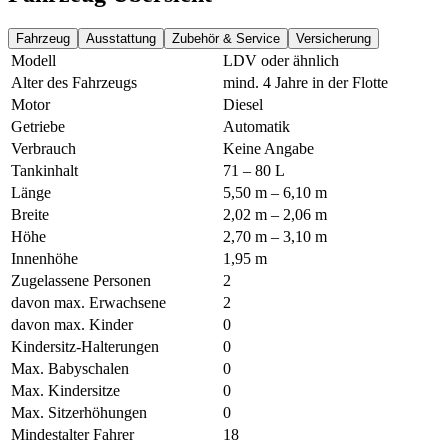
Fahrzeug
Ausstattung
Zubehör & Service
Versicherung
Modell
LDV oder ähnlich
Alter des Fahrzeugs
mind. 4 Jahre in der Flotte
Motor
Diesel
Getriebe
Automatik
Verbrauch
Keine Angabe
Tankinhalt
71 – 80 L
Länge
5,50 m – 6,10 m
Breite
2,02 m – 2,06 m
Höhe
2,70 m – 3,10 m
Innenhöhe
1,95 m
Zugelassene Personen
2
davon max. Erwachsene
2
davon max. Kinder
0
Kindersitz-Halterungen
0
Max. Babyschalen
0
Max. Kindersitze
0
Max. Sitzerhöhungen
0
Mindestalter Fahrer
18