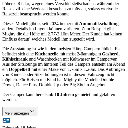
höheres Risiko, wegen eines Verschleißteilschadens während der
Reise evtl. eine Werkstatt besuchen zu müssen, sodass wertvolle
Reisezeit beansprucht werden könnte.
Dieses Modell gibt es seit 2024 immer mit
Automatikschaltung
,
andere Details im Layout können variieren. Zum Beispiel gibt
Mighty die die Höhe mit 2.77-3.10m Meter. Der Kunde hat keinen
Einfluss darauf, welches Modell ihm zugeteilt wird.
Die Ausstattung ist wie in den meisten Hitop Campern üblich. Es
befindet sich eine
Küchenzeile
mit meist 2-flammigem
Gasherd
,
Kühlschrank
und Waschbecken mit Kaltwasser im Campervan.
Aus der Sitzlounge im hinteren Teil des Campers entsteht am Abend
ein
Doppelbett
mit einer Maße von 1.76m x 1.20m. Das Anbringen
von Kinder- oder Sitzerhöhungen ist in diesem Fahrzeug nicht
möglich. Für Reisen mit Kind hat Mighty die Modelle Double
Down, Deuce Plus, Double Up oder Big Six im Angebot.
Der Camper kann bereits
ab 18 Jahren
gemietet und gefahren
werden.
Mehr anzeigen
Fahrer ab 18 Jahre