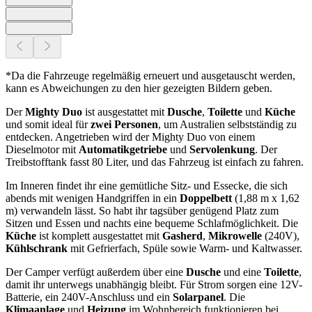
*Da die Fahrzeuge regelmäßig erneuert und ausgetauscht werden,
kann es Abweichungen zu den hier gezeigten Bildern geben.
Der
Mighty Duo
ist ausgestattet mit
Dusche
,
Toilette
und
Küche
und somit ideal für
zwei Personen
, um Australien selbstständig zu
entdecken. Angetrieben wird der Mighty Duo von einem
Dieselmotor mit
Automatikgetriebe
und
Servolenkung
. Der
Treibstofftank fasst 80 Liter, und das Fahrzeug ist einfach zu fahren.
Im Inneren findet ihr eine gemütliche Sitz- und Essecke, die sich
abends mit wenigen Handgriffen in ein
Doppelbett
(1,88 m x 1,62
m) verwandeln lässt. So habt ihr tagsüber genügend Platz zum
Sitzen und Essen und nachts eine bequeme Schlafmöglichkeit. Die
Küche
ist komplett ausgestattet mit
Gasherd
,
Mikrowelle
(240V),
Kühlschrank
mit Gefrierfach, Spüle sowie Warm- und Kaltwasser.
Der Camper verfügt außerdem über eine
Dusche
und eine
Toilette
,
damit ihr unterwegs unabhängig bleibt. Für Strom sorgen eine 12V-
Batterie, ein 240V-Anschluss und ein
Solarpanel
. Die
Klimaanlage
und
Heizung
im Wohnbereich funktionieren bei