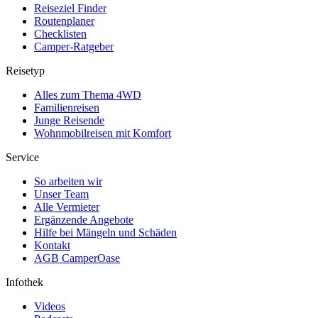
Reiseziel Finder
Routenplaner
Checklisten
Camper-Ratgeber
Reisetyp
Alles zum Thema 4WD
Familienreisen
Junge Reisende
Wohnmobilreisen mit Komfort
Service
So arbeiten wir
Unser Team
Alle Vermieter
Ergänzende Angebote
Hilfe bei Mängeln und Schäden
Kontakt
AGB CamperOase
Infothek
Videos