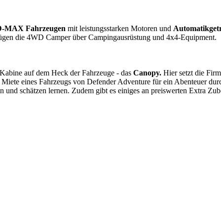
 D-MAX Fahrzeugen
mit leistungsstarken Motoren und
Automatikgetr
rfügen die 4WD Camper über Campingausrüstung und 4x4-Equipment.
 Kabine auf dem Heck der Fahrzeuge - das
Canopy.
Hier setzt die Fir
 Miete eines Fahrzeugs von Defender Adventure für ein Abenteuer durch
n und schätzen lernen. Zudem gibt es einiges an preiswerten Extra Z