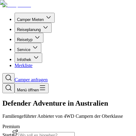
Camper Mieten
Reiseplanung
Reisetyp
Service
Infothek
Merkliste
Camper anfragen
Menü öffnen
Defender Adventure in Australien
Familiengeführter Anbieter von 4WD Campern der Oberklasse
Premium
Start