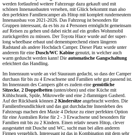
werden fortlaufend weitere Fahrzeuge dazu gekauft und mit
schönen Innenausbauten versehen, mit Glück bekommt man also
den perfekten Familiencamper als Hitop mit komplett runderneutem
Innenausbau von 2021-2026. Das Fahrzeug ist besonders für
Gruppen interessant, da es bis zu 4 Personen ermöglicht gemeinsam
auf Reisen zu gehen und dabei nicht auf ein großes Wohnmobil
zurückgreifen zu müssen. Der Toyota Hiace wurde auf der super-
long wheelbase erbaut und dementsprechend einen längeren
Radstand als andere Hochdach Camper. Dieser Platz wurde unter
anderem für eine
Dusch/WC Kabine
genutzt, in welcher auch
warm geduscht werden kann! Die
automatische Gangschaltung
erleichtert das Handling.
Im Innenraum wurde an viel Stauraum gedacht, so dass der Camper
durchaus für bis zu 4 Erwachsene und Familien sehr gut passend ist.
Im Innenraum des Campers gibt es zudem eine
gemütliche
Sitzecke
,
2 Doppelbetten
(unten/oben) und eine Küche mit
Kühlschrank, Spüle, Mikrowelle und eine 2-flammigen Gasherd.
Auf der Rückbank können
2 Kindersitze
angebracht werden. Die
Familienfreundlichkeit und das gut durchdachte Innenleben des
Fahrzeugs machen den Maxie 4 Deluxe zu einer perfekten Option
für eine Australien Reise für 2 - 3 Erwachsene und besonders für
Familien mit bis zu 2 Kindern. Einen relativ neuen Hitop, clever
ausgestattet mit Dusche und WC, sucht man bei allen anderen
Firmen vergeblich. Interessant ist das in Kombination mit dem sehr