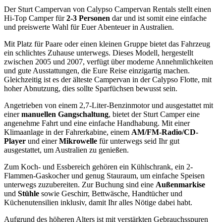
Der Sturt Campervan von Calypso Campervan Rentals stellt einen
Hi-Top Camper für
2-3 Personen
dar und ist somit eine einfache
und preiswerte Wahl für Euer Abenteuer in Australien.
Mit Platz für Paare oder einen kleinen Gruppe bietet das Fahrzeug
ein schlichtes Zuhause unterwegs. Dieses Modell, hergestellt
zwischen 2005 und 2007, verfügt über moderne Annehmlichkeiten
und gute Ausstattungen, die Eure Reise einzigartig machen.
Gleichzeitig ist es der älteste Campervan in der Calypso Flotte, mit
hoher Abnutzung, dies sollte Sparfüchsen bewusst sein.
Angetrieben von einem 2,7-Liter-Benzinmotor und ausgestattet mit
einer
manuellen Gangschaltung
, bietet der Sturt Camper eine
angenehme Fahrt und eine einfache Handhabung. Mit einer
Klimaanlage in der Fahrerkabine, einem
AM/FM-Radio/CD-
Player
und einer
Mikrowelle
für unterwegs seid Ihr gut
ausgestattet, um Australien zu genießen.
Zum Koch- und Essbereich gehören ein Kühlschrank, ein 2-
Flammen-Gaskocher und genug Stauraum, um einfache Speisen
unterwegs zuzubereiten. Zur Buchung sind eine
Außenmarkise
und
Stühle
sowie Geschirr, Bettwäsche, Handtücher und
Küchenutensilien inklusiv, damit Ihr alles Nötige dabei habt.
Aufgrund des höheren Alters ist mit verstärkten Gebrauchsspuren