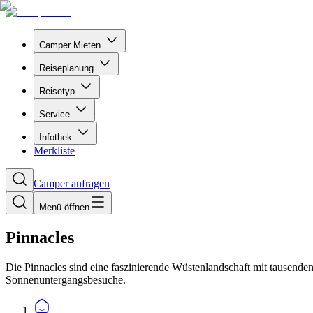
Camper Mieten
Reiseplanung
Reisetyp
Service
Infothek
Merkliste
Camper anfragen
Menü öffnen
Pinnacles
Die Pinnacles sind eine faszinierende Wüstenlandschaft mit tausende
Sonnenuntergangsbesuche.